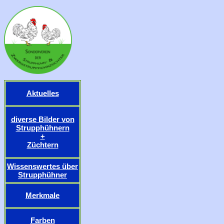
Aktuelles
diverse Bilder von
Strupphühnern
+
Züchtern
Wissenswertes über
Strupphühner
Merkmale
Farben